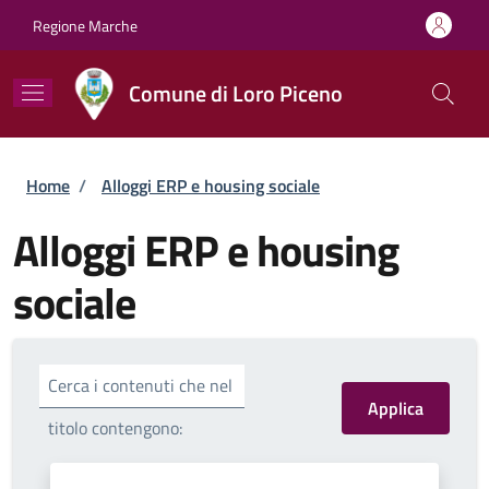
Salta al contenuto principale
Skip to footer content
Regione Marche
Comune di Loro Piceno
Briciole di pane
Home
/
Alloggi ERP e housing sociale
Alloggi ERP e housing
sociale
Cerca i contenuti che nel
titolo contengono: