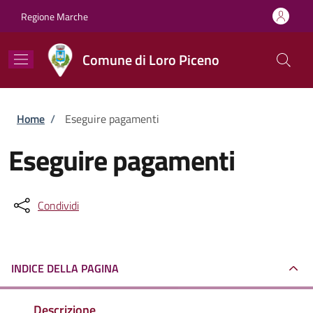
Salta al contenuto principale
Skip to footer content
Regione Marche
Comune di Loro Piceno
Briciole di pane
Home
/
Eseguire pagamenti
Eseguire pagamenti
Condividi
INDICE DELLA PAGINA
Descrizione