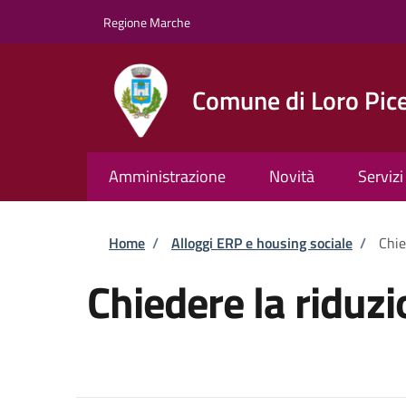
Salta al contenuto principale
Skip to footer content
Regione Marche
Comune di Loro Pic
Amministrazione
Novità
Servizi
Briciole di pane
Home
/
Alloggi ERP e housing sociale
/
Chie
Chiedere la riduz