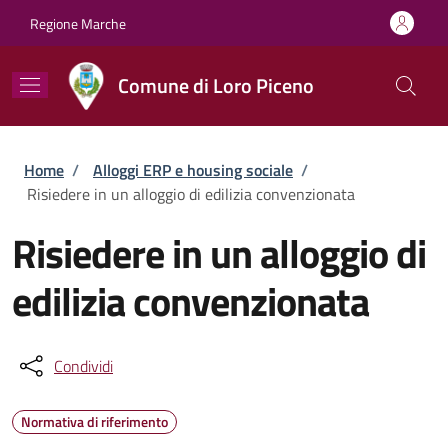
Salta al contenuto principale
Skip to footer content
Regione Marche
Comune di Loro Piceno
Briciole di pane
Home
/
Alloggi ERP e housing sociale
/
Risiedere in un alloggio di edilizia convenzionata
Risiedere in un alloggio di
edilizia convenzionata
Condividi
Normativa di riferimento