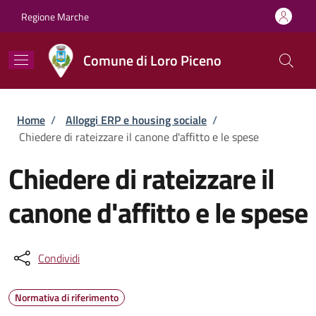
Salta al contenuto principale
Skip to footer content
Regione Marche
Comune di Loro Piceno
Briciole di pane
Home
/
Alloggi ERP e housing sociale
/
Chiedere di rateizzare il canone d'affitto e le spese
Chiedere di rateizzare il
canone d'affitto e le spese
Condividi
Normativa di riferimento