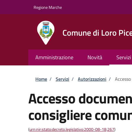
Salta al contenuto principale
Skip to footer content
Regione Marche
Comune di Loro Pic
Amministrazione
Novità
Servizi
Briciole di pane
Home
/
Servizi
/
Autorizzazioni
/
Accesso
Accesso documen
consigliere comu
(
urn:nir:stato:decreto.legislativo:2000-08-18;267
)