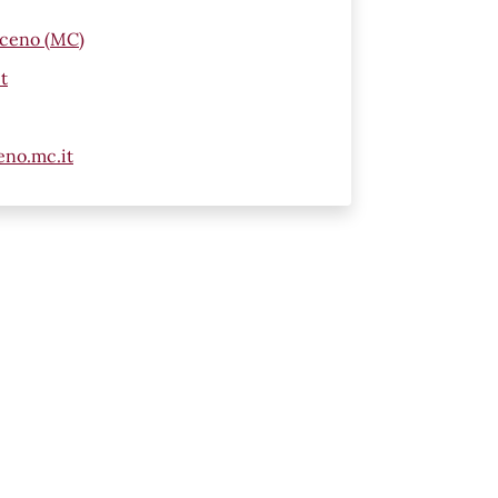
iceno (MC)
t
eno.mc.it