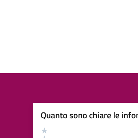
Quanto sono chiare le info
Valutazione
Valuta 5 stelle su 5
Valuta 4 stelle su 5