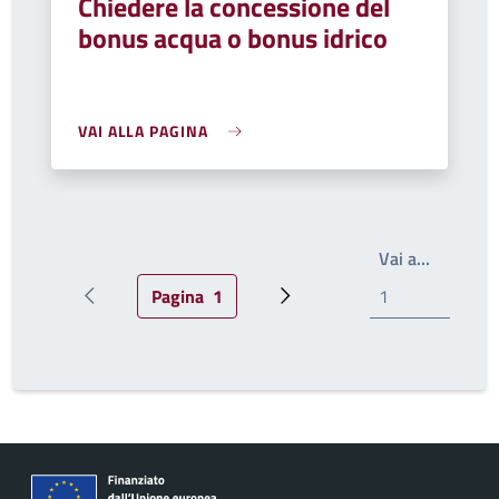
Chiedere la concessione del
bonus acqua o bonus idrico
VAI ALLA PAGINA
Scrivi il
Vai a…
Pagina
1
Pagina precedente
Pagina attuale
Pagina successiva