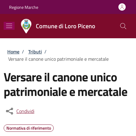
Salta al contenuto principale
Skip to footer content
Regione Marche
Comune di Loro Piceno
Briciole di pane
Home
/
Tributi
/
Versare il canone unico patrimoniale e mercatale
Versare il canone unico
patrimoniale e mercatale
Condividi
Normativa di riferimento